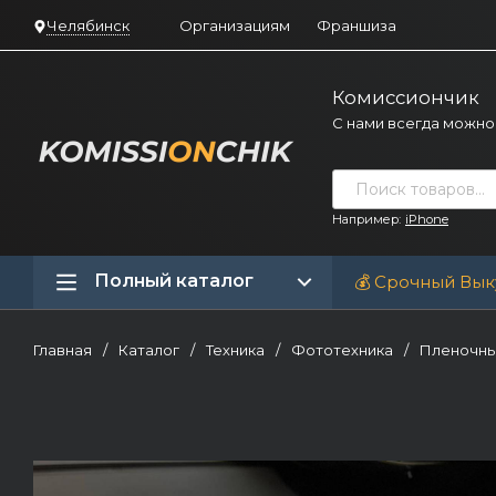
Челябинск
Организациям
Франшиза
Комиссиончик
С нами всегда можно
Например:
iPhone
Полный каталог
💰 Срочный Вык
Главная
/
Каталог
/
Техника
/
Фототехника
/
Пленочны