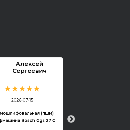
Алексей
Павел
Сергеевич
★★★★★
★★★★★
2026-07-13
2026-07-15
Электрогитара Tokai Ex
мошлифовальная (пшм)
машина Bosch Ggs 27 C
Все хорошо! Гитара техни
хорошем состоянии. Взя