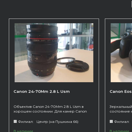
Canon 24-70Mm 2.8 L Usm
Canon Eos
Объектив Canon 24-70Mm 2.8 L Usm в
Зеркальный
хорошем состоянии. Для камер Canon
состояние 
зарядным у
Пробег 172
🏢 Филиал:
Центр (на Пушкина 66)
🏢 Филиал:
В наличии
В наличии