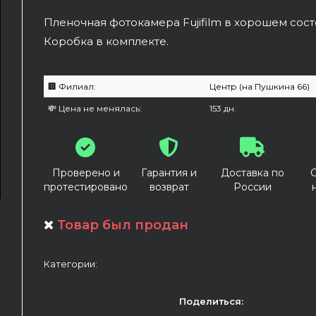
Пленочная фотокамера Fujifilm в хорошем сост
Коробка в комплекте.
🏢 Филиал:
Центр (на Пушкина 66)
💸 Цена не менялась:
153 дн.
Проверено и
Гарантия и
Доставка по
протестировано
возврат
России
Товар был продан
Категории:
Поделиться: