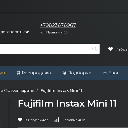
+79823676967
 договориться!
ул. Пушкина 66
Избра
уп
🛒 Распродажа
💣 Подборки
📜 Блог
е Фотоаппараты
/
Fujifilm Instax Mini 11
Fujifilm Instax Mini 11
В избранное
К сравнению