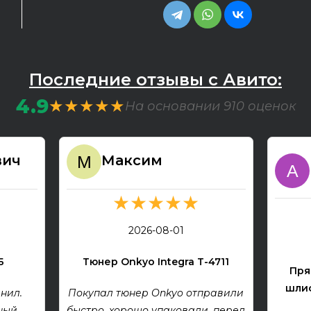
Последние отзывы с Авито:
4.9
★★★★★
На основании 910 оценок
вич
Максим
★★★★★
2026-08-01
Б
Тюнер Onkyo Integra T-4711
Пря
шлиф
нил.
Покупал тюнер Onkyo отправили
ный
быстро, хорошо упаковали, перед