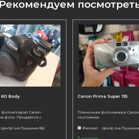
Рекомендуем посмотрет
 6D Body
Canon Prima Super 155
 фотоаппарат Canon -
Пленочная фотокамера Canon
на фото. Продаётся с
состоянии.
стройством. Без объектива.
264
Центр (на Пушкина 66)
🏢 Филиал:
Центр (на Пушкина
В наличии