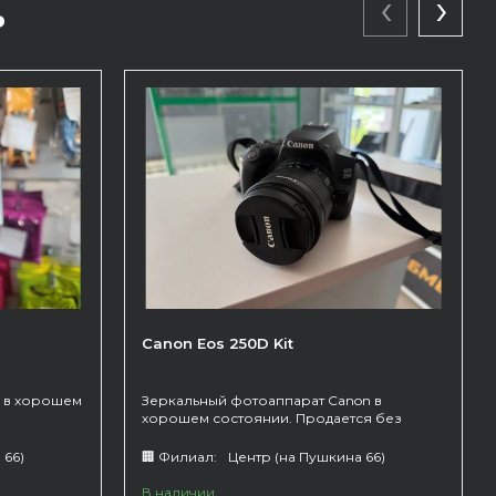
‹
›
ь
Canon Eos 250D Kit
 в хорошем
Зеркальный фотоаппарат Canon в
хорошем состоянии. Продается без
зарядного. В комплекте с китовым
объективом.
 66)
🏢 Филиал:
Центр (на Пушкина 66)
В наличии