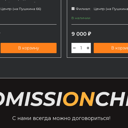
стройством. Без объектива.
264
Центр (на Пушкина 66)
🏢 Филиал:
Центр (на Пушкина
В наличии
9 000
₽
₽
В корзину
В корзи
С нами всегда можно договориться!