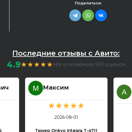
Поделиться:
Последние отзывы с Авито:
4.9
★★★★★
На основании 910 оценок
вич
Максим
★★★★★
2026-08-01
Б
Тюнер Onkyo Integra T-4711