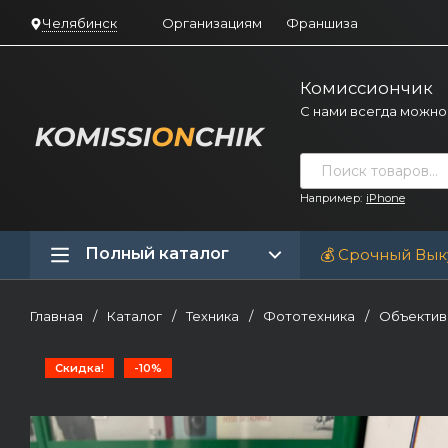
Челябинск
Организациям
Франшиза
Комиссиончик
С нами всегда можно
Например:
iPhone
Полный каталог
💰 Срочный Вык
Главная
/
Каталог
/
Техника
/
Фототехника
/
Объекти
Скидка!
-10%