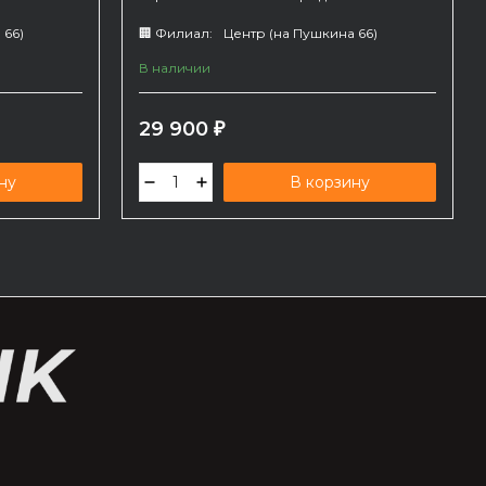
зарядного. В комплекте с китовым
объективом.
 66)
🏢 Филиал:
Центр (на Пушкина 66)
В наличии
29 900
₽
ну
В корзину