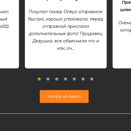
Пря
шлиф
нил.
Покупал тюнер Onkyo отправили
ный
быстро, хорошо упаковали, перед
Очень
👍🏻
отправкой прислали
кото
дополнительные фото! Продавец
Девушка, все объяснила что и
как, оч...
Читать на Авито