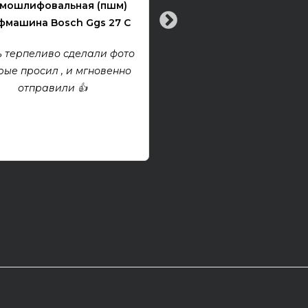
мошлифовальная (пшм)
машина Bosch Ggs 27 C
Все хорошо! Гитара техни
хорошем состоянии. Взя
 терпеливо сделали фото
проект, покупкой дово
рые просил , и мгновенно
отправили 👍