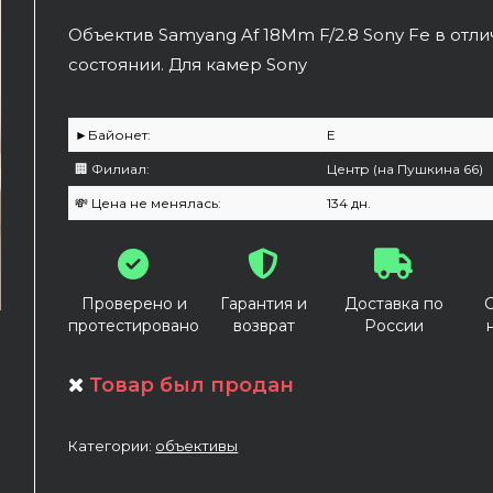
Объектив Samyang Af 18Mm F/2.8 Sony Fe в отл
состоянии. Для камер Sony
►Байонет:
E
🏢 Филиал:
Центр (на Пушкина 66)
💸 Цена не менялась:
134 дн.
Проверено и
Гарантия и
Доставка по
протестировано
возврат
России
Товар был продан
Категории:
объективы