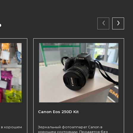
‹
›
ь
Canon Eos 250D Kit
 в хорошем
Зеркальный фотоаппарат Canon в
хорошем состоянии. Продается без