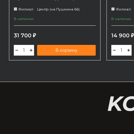
зарядным у
Пробег 172
🏢 Филиал:
Центр (на Пушкина 66)
🏢 Филиал:
В наличии
В наличии
31 700
14 900
₽
В корзину