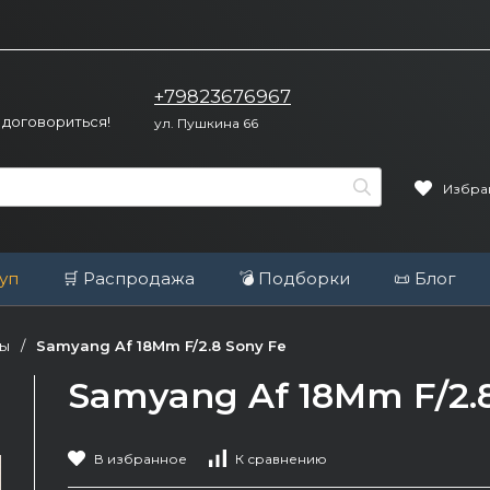
+79823676967
 договориться!
ул. Пушкина 66
Избра
уп
🛒 Распродажа
💣 Подборки
📜 Блог
вы
/
Samyang Af 18Mm F/2.8 Sony Fe
Samyang Af 18Mm F/2.
В избранное
К сравнению