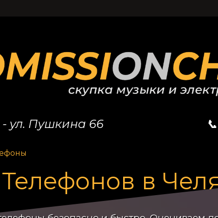
- ул. Пушкина 66

лефоны
 Телефонов в Чел
елефоны безопасно и быстро. Оцениваем до