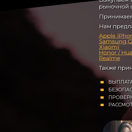
рыночной 
Принимаем
Нам предл
Apple iPho
Samsung G
Xiaomi
Honor / Hu
Realme
Также при
ВЫПЛАТА
БЕЗОПАС
ПРОВЕРК
РАССМО