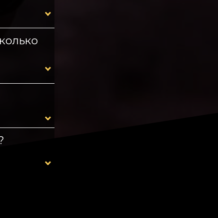
сколько
?