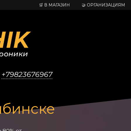
🛒 В МАГАЗИН
🤝 ОРГАНИЗАЦИЯМ

+79823676967
ябинске
 80% от