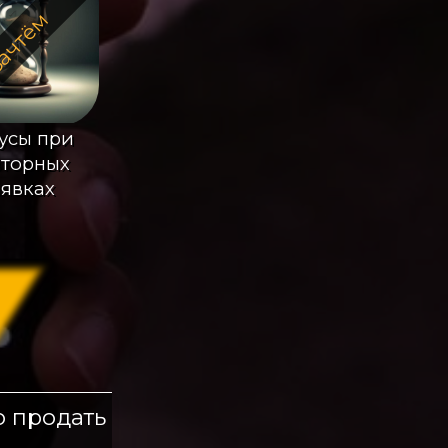
ачтём
усы при
вторных
аявках
о продать