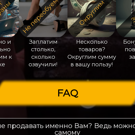
Не переобуемся
Округлим
О
ц
е
н
я
т
Т
е
х
н
о
ф
а
н
ы
З
но и
Заплатим
Несколько
Бон
ьно
столько,
товаров?
по
им к
сколько
Округлим сумму
з
ке
озвучили!
в вашу пользу!
FAQ
е продавать именно Вам? Ведь можн
самому