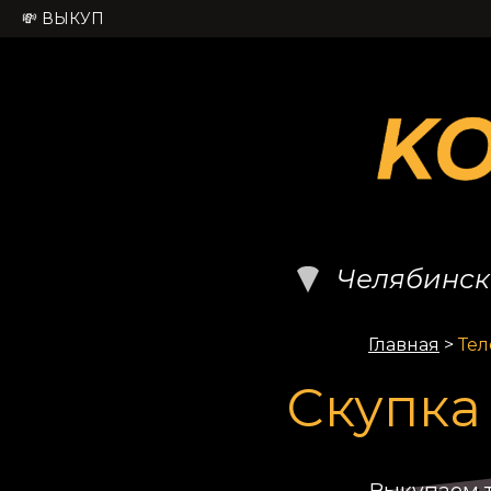
💸 ВЫКУП
Челябинск
Главная
>
Те
Скупка
Выкупаем т