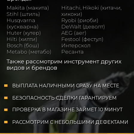
Makita (макита)
Hitachi, Hikoki (хитачи,
Stihl (штиль)
хикоки)
Husqvarna
Ryobi (риоби)
(хускварна)
DeWalt (деволт)
Huter (хутер)
AEG (аег)
Hilti (хилти)
Festool (фестул)
Bosch (бош)
Интерскол
Metabo (метабо)
Ресанта
Также рассмотрим инструмент других
видов и брендов
ВЫПЛАТА НАЛИЧНЫМИ СРАЗУ НА МЕСТЕ
БЕЗОПАСНОСТЬ СДЕЛКИ ГАРАНТИРУЕМ
ПРОВЕРКА В МАГАЗИНЕ ЗАЙМЕТ 10 МИНУТ
РАССМОТРИМ С НЕБОЛЬШИМИ ДЕФЕКТАМИ