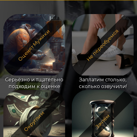
Не переобуемся
Оценят Мужики
Серьёзно и тщательно
Заплатим столько,
подходим к оценке
сколько озвучили!
Округлим
Зачтём