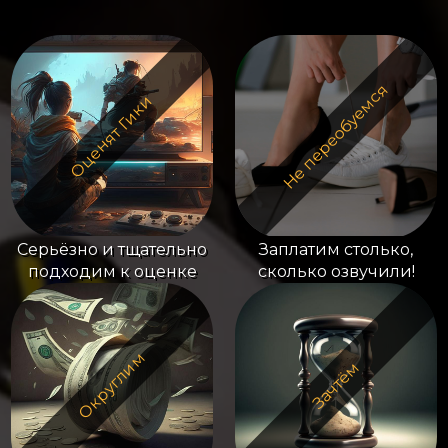
Не переобуемся
Оценят Гики
Серьёзно и тщательно
Заплатим столько,
подходим к оценке
сколько озвучили!
Округлим
Зачтём