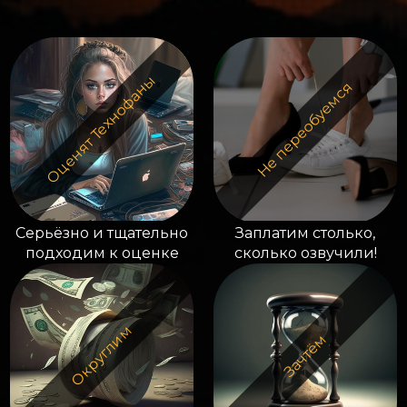
Оценят Технофаны
Не переобуемся
Серьёзно и тщательно
Заплатим столько,
подходим к оценке
сколько озвучили!
Округлим
Зачтём